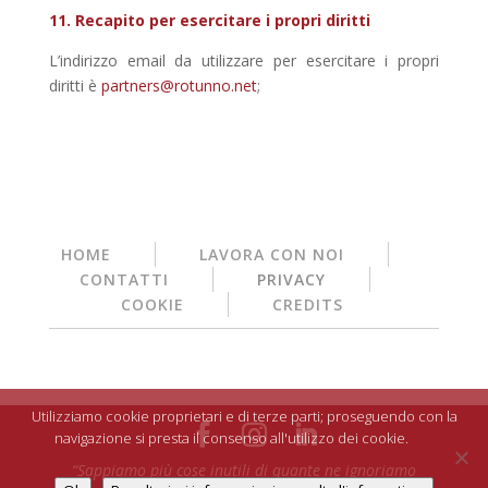
11. Recapito per esercitare i propri diritti
L’indirizzo email da utilizzare per esercitare i propri
diritti è
partners@rotunno.net
;
HOME
LAVORA CON NOI
CONTATTI
PRIVACY
COOKIE
CREDITS
Utilizziamo cookie proprietari e di terze parti; proseguendo con la
navigazione si presta il consenso all'utilizzo dei cookie.
Per
ulteriori informazioni consulta l'informativa.
“Sappiamo più cose inutili di quante ne ignoriamo